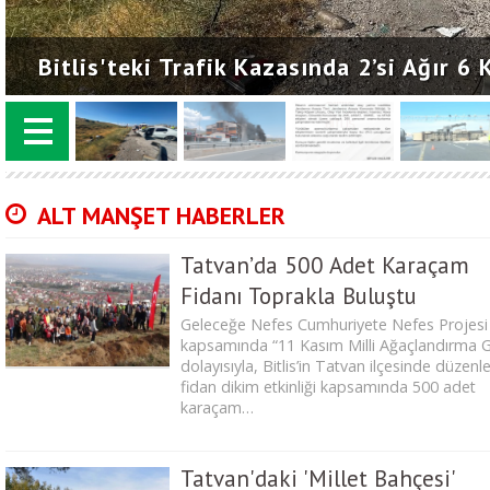
Bitlis'teki Trafik Kazasında 2’si Ağır 6 K
Yaralandı
ALT MANŞET HABERLER
Tatvan’da 500 Adet Karaçam
Fidanı Toprakla Buluştu
Geleceğe Nefes Cumhuriyete Nefes Projesi
kapsamında “11 Kasım Milli Ağaçlandırma 
dolayısıyla, Bitlis’in Tatvan ilçesinde düzen
fidan dikim etkinliği kapsamında 500 adet
karaçam…
Tatvan'daki 'Millet Bahçesi'