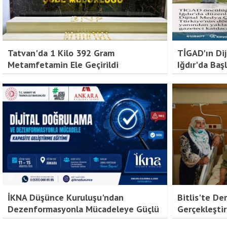
Tatvan'da 1 Kilo 392 Gram
TİGAD'ın Dij
Metamfetamin Ele Geçirildi
Iğdır'da Başl
Bitlis Bülten 1. Sayı
İKNA Düşünce Kuruluşu'ndan
Bitlis'te De
Dezenformasyonla Mücadeleye Güçlü
Gerçekleştir
Adım