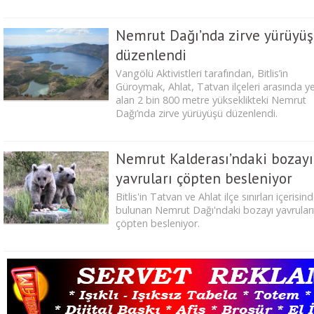
Nemrut Dağı’nda zirve yürüyü
düzenlendi
Vangölü Aktivistleri tarafından, Bitlis’in
Güroymak, Ahlat, Tatvan ilçeleri arasında y
alan 2 bin 800 metre yükseklikteki Nemrut
Dağı’nda zirve yürüyüşü düzenlendi.
Nemrut Kalderası’ndaki bozayı
yavruları çöpten besleniyor
Bitlis'in Tatvan ve Ahlat ilçe sınırları içerisin
bulunan Nemrut Dağı'ndaki bozayı yavruları
çöpten besleniyor.