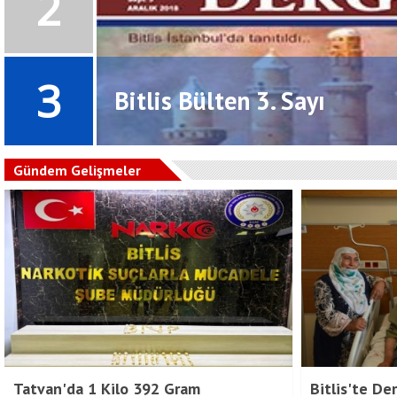
2
3
Bitlis Bülten 3. Sayı
Prev
Next
Gündem Gelişmeler
Tatvan'da 1 Kilo 392 Gram
Bitlis'te De