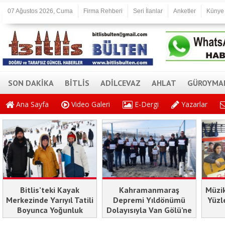
07 Ağustos 2026, Cuma
Firma Rehberi
Seri İlanlar
Anketler
Künye
SON DAKİKA
BİTLİS
ADİLCEVAZ
AHLAT
GÜROYMA
Ana Sayfa
Video Galeri
E-Dergi
Yazarlar
Bitlis’teki Kayak
Kahramanmaraş
Müzik
Merkezinde Yarıyıl Tatili
Depremi Yıldönümü
Yüzl
Boyunca Yoğunluk
Dolayısıyla Van Gölü’ne
Yaşandı
Karanfil Bırakıldı