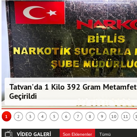
Tatvan'da 1 Kilo 392 Gram Metamfet
Geçirildi
1
2
3
4
5
6
7
8
9
10
11
VİDEO GALERİ
Son Eklenenler
Tümü