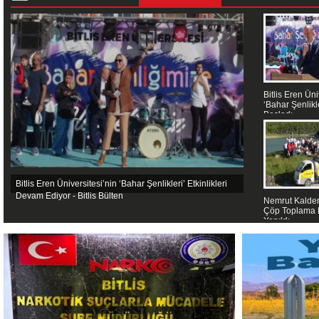
Bitlis Eren Üni
‘Bahar Şenlikle
Başladı…
Bitlis Eren Üniversitesi’nin ‘Bahar Şenlikleri’ Etkinlikleri
Devam Ediyor - Bitlis Bülten
Nemrut Kalder
Çöp Toplama E
Yapıldı…